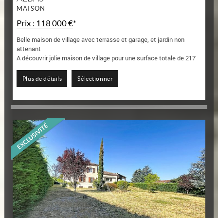
MAISON
Prix : 118 000 €*
Belle maison de village avec terrasse et garage, et jardin non
attenant
A découvrir jolie maison de village pour une surface totale de 217
m2, avec niveau cour garage, cave et chaufferie.
Niveau habitation d'une surface de...
Plus de détails
Sélectionner