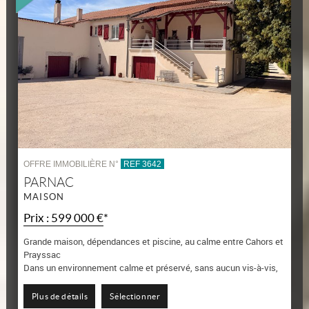
OFFRE IMMOBILIÈRE N°
REF 3642
PARNAC
MAISON
Prix : 599 000 €*
Grande maison, dépendances et piscine, au calme entre Cahors et
Prayssac
Dans un environnement calme et préservé, sans aucun vis-à-vis,
découvrez cette belle propriété de 279 m2 au sol, et de nombreuses
dépendances,...
Plus de détails
Sélectionner