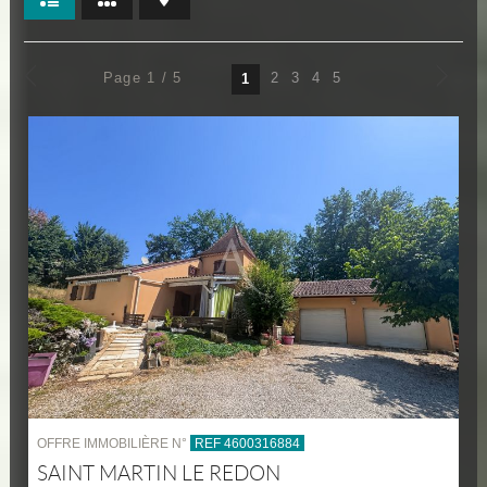
Page 1 / 5
2
3
4
5
1
OFFRE IMMOBILIÈRE N°
REF 4600316884
SAINT MARTIN LE REDON