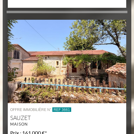
OFFRE IMMOBILIÈRE N°
REF 3661
SAUZET
MAISON
Prix : 161 000 €*