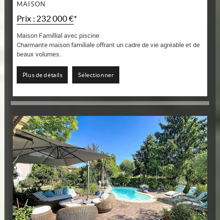
MAISON
Prix : 232 000 €*
Maison Famillial avec piscine
Charmante maison familiale offrant un cadre de vie agréable et de
beaux volumes.
Elle se compose d'une belle pièce de vie lumineuse avec cuisine...
Plus de détails
Sélectionner