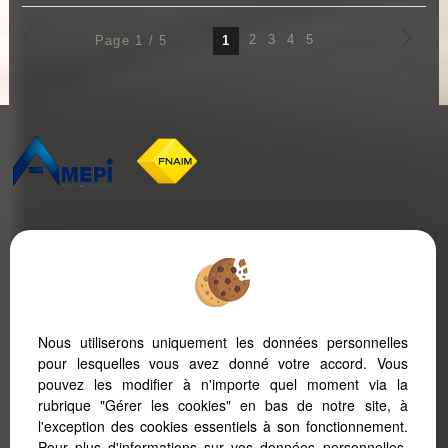
Page 1 / 5
2
3
4
5
1
PRAYSSAC IMMOBILIER - AGENCE FAVORY
2 avenue du Colonel Pardes
46220
Prayssac
Tél :
+33 5 65 36 54 19
Nous utiliserons uniquement les données personnelles
pour lesquelles vous avez donné votre accord. Vous
pouvez les modifier à n'importe quel moment via la
Mentions Légales
Politique de protection des données
Gérer les cookies
rubrique "Gérer les cookies" en bas de notre site, à
Notre barème d'honoraires
l'exception des cookies essentiels à son fonctionnement.
Pour plus d'informations sur vos données personnelles,