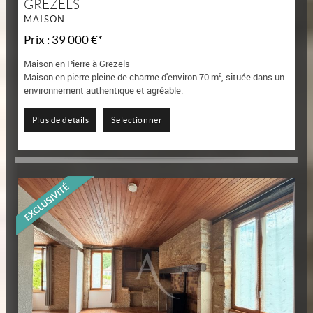
GREZELS
MAISON
Prix : 39 000 €*
Maison en Pierre à Grezels
Maison en pierre pleine de charme d'environ 70 m², située dans un
environnement authentique et agréable.
Elle se compose d'une entrée sur cuisine /...
Plus de détails
Sélectionner