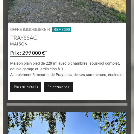
OFFRE IMMOBILIÈRE N°
REF 3690
PRAYSSAC
MAISON
Prix : 299 000 €*
Maison plain pied de 229 m² avec 5 chambres, sous-sol complet,
double garage et jardin clos à 3...
A seulement 3 minutes de Prayssac, de ses commerces, écoles et
services, découvrez cette belle maison familiale offrant 229 m²
habitables, un sous-sol...
Plus de détails
Sélectionner