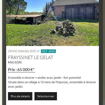
OFFRE IMMOBILIÈRE N°
REF 3669
FRAYSSINET LE GELAT
MAISON
Prix : 65 000 €*
Ensemble à rénover + atelier avec jardin - fort potentiel
Située dans un village à 10 mins de Prayssac, ensemble à rénover
avec jardin.
Immeuble bâti sur 2 niveaux, murs et toiture en bon état.
Un atelier de...
Plus de détails
Sélectionner