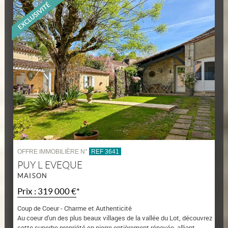
OFFRE IMMOBILIÈRE N°
REF 3641
PUY L EVEQUE
MAISON
Prix : 319 000 €*
Coup de Coeur - Charme et Authenticité
Au coeur d'un des plus beaux villages de la vallée du Lot, découvrez
cette superbe propriété en pierre entièrement rénovée, alliant