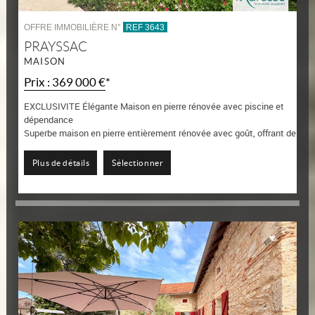
OFFRE IMMOBILIÈRE N°
REF 3643
PRAYSSAC
MAISON
Prix : 369 000 €*
EXCLUSIVITE Élégante Maison en pierre rénovée avec piscine et
dépendance
Superbe maison en pierre entièrement rénovée avec goût, offrant de
beaux volumes et un cadre de vie chaleureux.
Plus de détails
Sélectionner
Elle se compose d'une spacieuse...