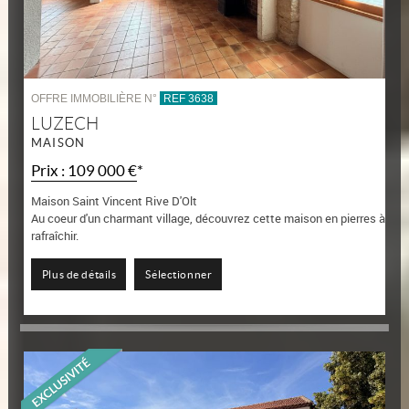
OFFRE IMMOBILIÈRE N°
REF 3638
LUZECH
MAISON
Prix : 109 000 €*
Maison Saint Vincent Rive D'Olt
Au coeur d'un charmant village, découvrez cette maison en pierres à
rafraîchir.
Elle dispose de 148 m2 habitables. Le rez-de-chaussée comprend
un...
Plus de détails
Sélectionner