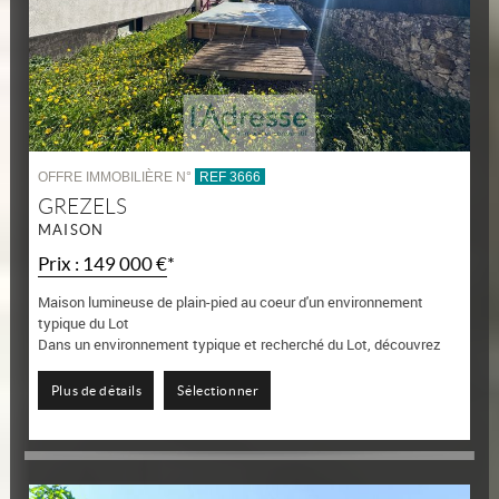
OFFRE IMMOBILIÈRE N°
REF 3666
GREZELS
MAISON
Prix : 149 000 €*
Maison lumineuse de plain-pied au coeur d'un environnement
typique du Lot
Dans un environnement typique et recherché du Lot, découvrez
cette agréable maison de plain-pied offrant une belle pièce de vie
lumineuse d'environ 50...
Plus de détails
Sélectionner