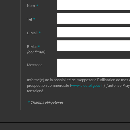
Nom
*
Tél
*
E-Mail
*
E-Mail
*
(confirmer)
Message
Informé(e) de la possibilité de m'opposer à l'utilisation de me
prospection commerciale (
www.bloctel.gouv.fr
), j'autorise P
renseigné.
*
Champs obligatoires