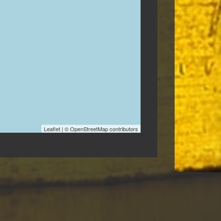
Leaflet
| © OpenStreetMap contributors