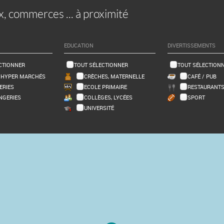
x, commerces ... à proximité
EDUCATION
DIVERTISSEMENTS
CTIONNER
TOUT SÉLECTIONNER
TOUT SÉLECTION
/HYPER MARCHÉS
CRÈCHES, MATERNELLE
CAFÉ / PUB
ERIES
ECOLE PRIMAIRE
RESTAURANT
NGERIES
COLLÈGES, LYCÉES
SPORT
UNIVERSITÉ