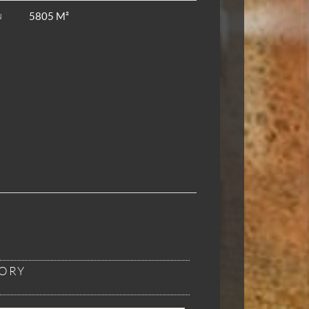
5805 M²
N
VORY