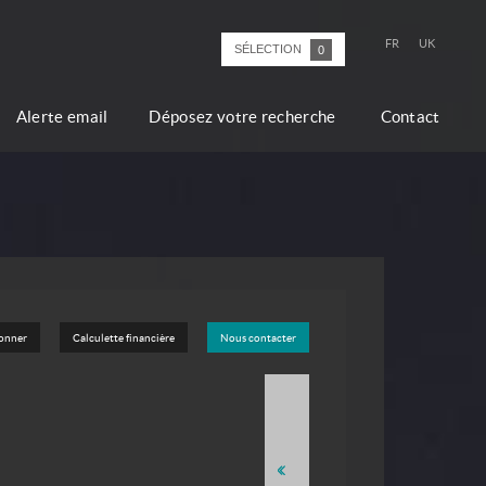
FR
UK
SÉLECTION
0
Alerte email
Déposez votre recherche
Contact
ionner
Calculette financière
Nous contacter