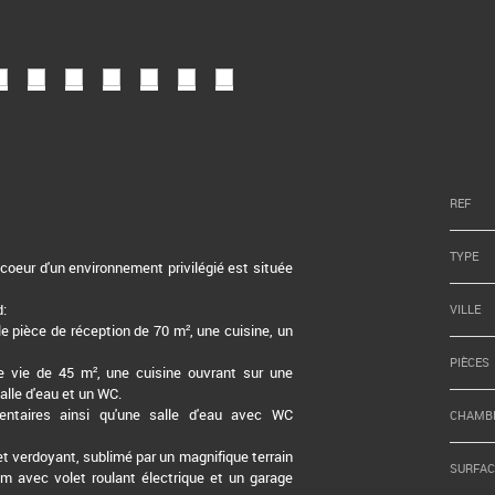
REF
TYPE
oeur d'un environnement privilégié est située
d:
VILLE
e pièce de réception de 70 m², une cuisine, un
PIÈCES
 vie de 45 m², une cuisine ouvrant sur une
alle d'eau et un WC.
ntaires ainsi qu'une salle d'eau avec WC
CHAMB
e et verdoyant, sublimé par un magnifique terrain
SURFAC
 avec volet roulant électrique et un garage