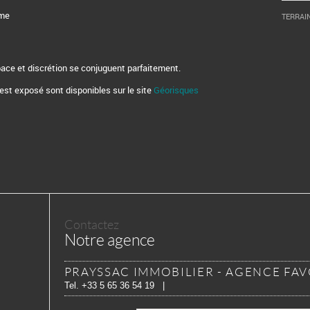
rme
TERRAI
ce et discrétion se conjuguent parfaitement.
 est exposé sont disponibles sur le site
Géorisques
Contactez
Notre agence
PRAYSSAC IMMOBILIER - AGENCE FA
Tel.
+33 5 65 36 54 19
|