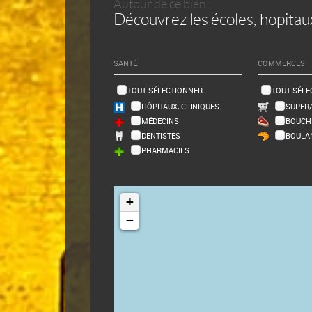
Autour de ce bien :
Découvrez les écoles, hopitau
SANTÉ
COMMERCES
TOUT SÉLECTIONNER
TOUT SÉLE
HÔPITAUX, CLINIQUES
SUPER
MÉDECINS
BOUCH
DENTISTES
BOULA
PHARMACIES
+
−