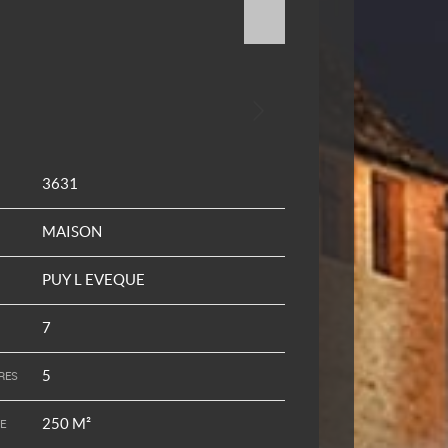
3631
MAISON
PUY L EVEQUE
7
5
RES
250 M²
E