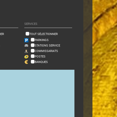
SERVICES
NER
TOUT SÉLECTIONNER
PARKINGS
S
STATIONS SERVICE
COMMISSARIATS
POSTES
BANQUES