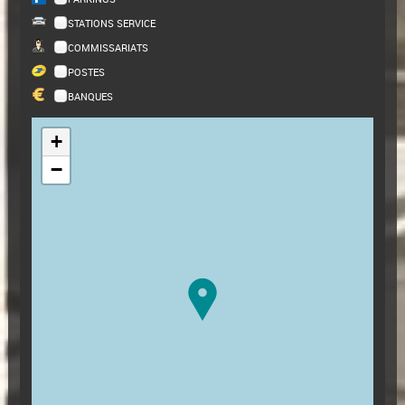
STATIONS SERVICE
COMMISSARIATS
POSTES
BANQUES
+
−