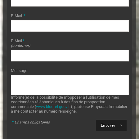
E-Mail
*
E-Mail
*
(confirmer)
Message
Informé(e) de la possibilité de m'opposer à l'utilisation de mes
coordonnées téléphoniques à des fins de prospection
commerciale (
www.bloctel.gouv.fr
), j'autorise Prayssac Immobilier
à me contacter au numéro renseigné.
*
Champs obligatoires