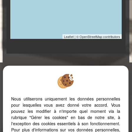
Leaflet
| © OpenStreetMap contributors
Nous utiliserons uniquement les données personnelles
pour lesquelles vous avez donné votre accord. Vous
PRAYSSAC IMMOBILIER - AGENCE FAVORY
pouvez les modifier à n'importe quel moment via la
2 avenue du Colonel Pardes
46220
Prayssac
rubrique "Gérer les cookies" en bas de notre site, à
Tél :
+33 5 65 36 54 19
l'exception des cookies essentiels à son fonctionnement.
Pour plus d'informations sur vos données personnelles,