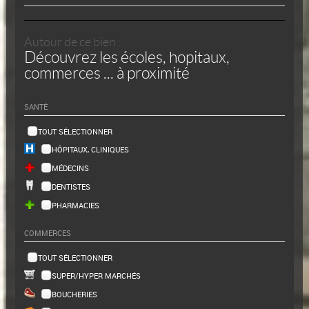
Autour de ce bien :
Découvrez les écoles, hopitaux,
commerces ... à proximité
SANTÉ
TOUT SÉLECTIONNER
HÔPITAUX, CLINIQUES
MÉDECINS
DENTISTES
PHARMACIES
COMMERCES
TOUT SÉLECTIONNER
SUPER/HYPER MARCHÉS
BOUCHERIES